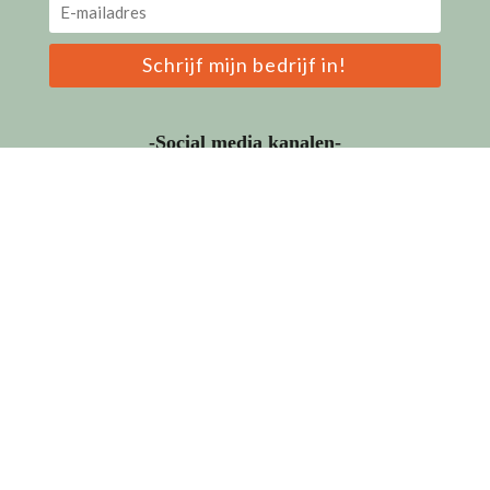
Schrijf mijn bedrijf in!
-Social media kanalen-
LinkedIn
Facebook
Instagram
-Google reviews-
De Leeuw Werving & Selectie
4.8
Gebaseerd op 6 beoordelingen
powered by
G
o
o
g
l
e