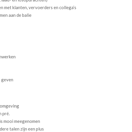
n met klanten, vervoerders en collega’s
men aan de balie
enwerken
e geven
seomgeving
 pré.
 is mooi meegenomen
ere talen zijn een plus