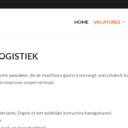
HOME
VACATURES
OGISTIEK
sche aanpakker, die de chauffeurs gastvrij ontvangt, snel schakelt t
en losproces soepel verloopt.
erlands, Engels of met duidelijke instructies/handgebaren)
or
laad- en losopdrachten)